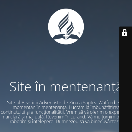
Site în mentenanță
Site-ul Bisericii Adventiste de Ziua a Șaptea Watford este
momentan în mentenanță. Lucrăm la îmbunătățirea
conținutului și a funcționalității. Vrem să vă oferim o experiență
mai clară și mai utilă. Revenim în curând. Vă mulțumim pentru
răbdare și înțelegere. Dumnezeu să vă binecuvânteze.