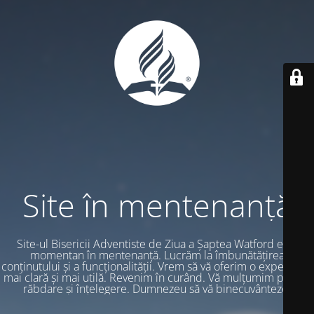
Site în mentenanță
Site-ul Bisericii Adventiste de Ziua a Șaptea Watford este
momentan în mentenanță. Lucrăm la îmbunătățirea
conținutului și a funcționalității. Vrem să vă oferim o experiență
mai clară și mai utilă. Revenim în curând. Vă mulțumim pentru
răbdare și înțelegere. Dumnezeu să vă binecuvânteze.