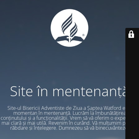
Site în mentenanță
Site-ul Bisericii Adventiste de Ziua a Șaptea Watford este
momentan în mentenanță. Lucrăm la îmbunătățirea
conținutului și a funcționalității. Vrem să vă oferim o experiență
mai clară și mai utilă. Revenim în curând. Vă mulțumim pentru
răbdare și înțelegere. Dumnezeu să vă binecuvânteze.