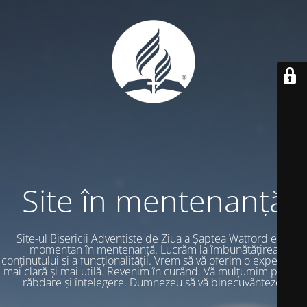
Site în mentenanță
Site-ul Bisericii Adventiste de Ziua a Șaptea Watford este
momentan în mentenanță. Lucrăm la îmbunătățirea
conținutului și a funcționalității. Vrem să vă oferim o experiență
mai clară și mai utilă. Revenim în curând. Vă mulțumim pentru
răbdare și înțelegere. Dumnezeu să vă binecuvânteze.