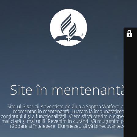
Site în mentenanță
Site-ul Bisericii Adventiste de Ziua a Șaptea Watford este
momentan în mentenanță. Lucrăm la îmbunătățirea
conținutului și a funcționalității. Vrem să vă oferim o experiență
mai clară și mai utilă. Revenim în curând. Vă mulțumim pentru
răbdare și înțelegere. Dumnezeu să vă binecuvânteze.