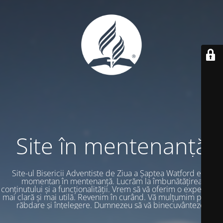
Site în mentenanță
Site-ul Bisericii Adventiste de Ziua a Șaptea Watford este
momentan în mentenanță. Lucrăm la îmbunătățirea
conținutului și a funcționalității. Vrem să vă oferim o experiență
mai clară și mai utilă. Revenim în curând. Vă mulțumim pentru
răbdare și înțelegere. Dumnezeu să vă binecuvânteze.