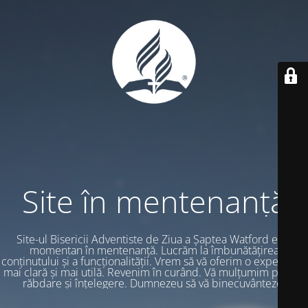
Site în mentenanță
Site-ul Bisericii Adventiste de Ziua a Șaptea Watford este
momentan în mentenanță. Lucrăm la îmbunătățirea
conținutului și a funcționalității. Vrem să vă oferim o experiență
mai clară și mai utilă. Revenim în curând. Vă mulțumim pentru
răbdare și înțelegere. Dumnezeu să vă binecuvânteze.