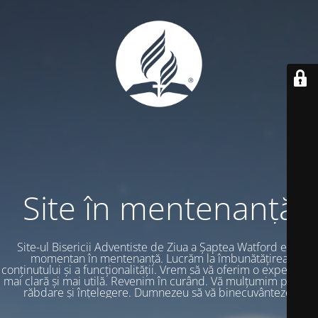
Site în mentenanță
Site-ul Bisericii Adventiste de Ziua a Șaptea Watford este
momentan în mentenanță. Lucrăm la îmbunătățirea
conținutului și a funcționalității. Vrem să vă oferim o experiență
mai clară și mai utilă. Revenim în curând. Vă mulțumim pentru
răbdare și înțelegere. Dumnezeu să vă binecuvânteze.