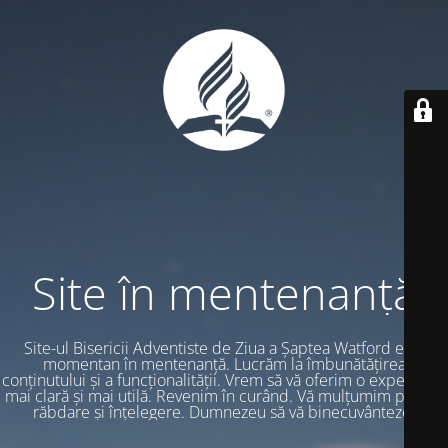
Site în mentenanță
Site-ul Bisericii Adventiste de Ziua a Șaptea Watford este
momentan în mentenanță. Lucrăm la îmbunătățirea
conținutului și a funcționalității. Vrem să vă oferim o experiență
mai clară și mai utilă. Revenim în curând. Vă mulțumim pentru
răbdare și înțelegere. Dumnezeu să vă binecuvânteze.