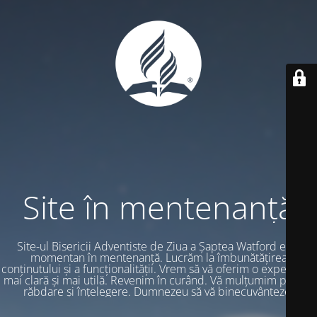
Site în mentenanță
Site-ul Bisericii Adventiste de Ziua a Șaptea Watford este
momentan în mentenanță. Lucrăm la îmbunătățirea
conținutului și a funcționalității. Vrem să vă oferim o experiență
mai clară și mai utilă. Revenim în curând. Vă mulțumim pentru
răbdare și înțelegere. Dumnezeu să vă binecuvânteze.